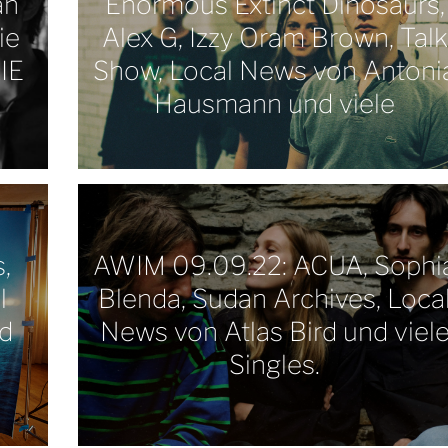
ah
Enormous Extinct Dinosaurs,
ie
Alex G, Izzy Oram Brown, Talk
IE
Show, Local News von Antoni
Hausmann und viele
,
AWIM 09.09.22: ACUA, Sophi
l
Blenda, Sudan Archives, Loca
d
News von Atlas Bird und viel
Singles.