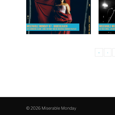
«
‹
© 2026 Miserable Monday