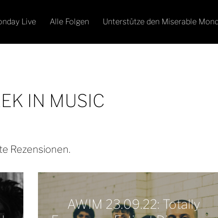
onday Live
Alle Folgen
Unterstütze den Miserable Mon
EK IN MUSIC
te Rezensionen.
AWIM 23.09.22: Totally