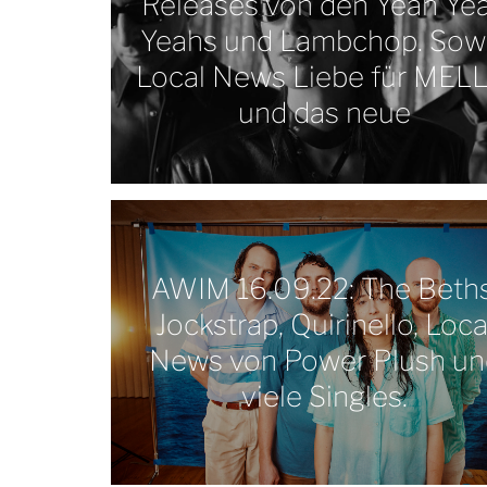
Releases von den Yeah Ye
Yeahs und Lambchop. Sow
Local News Liebe für MELL
und das neue
AWIM 16.09.22: The Beths
Jockstrap, Quirinello, Loca
News von Power Plush un
viele Singles.