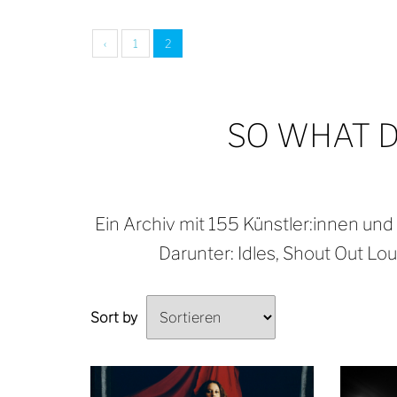
‹
1
2
SO WHAT D
Ein Archiv mit 155 Künstler:innen und 
Darunter: Idles, Shout Out Lou
Sort by