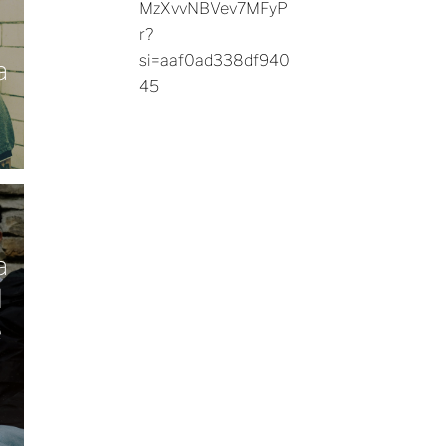
MzXvvNBVev7MFyP
r?
si=aaf0ad338df940
a
45
a
l
e