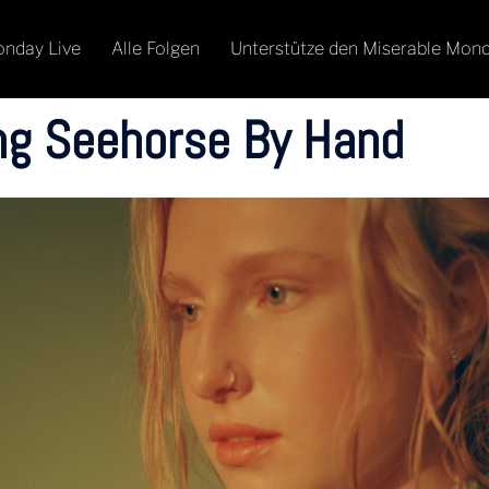
onday Live
Alle Folgen
Unterstütze den Miserable Mon
ng Seehorse By Hand