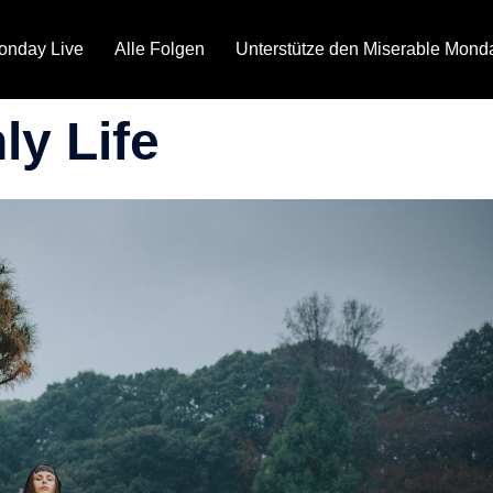
onday Live
Alle Folgen
Unterstütze den Miserable Mond
ly Life