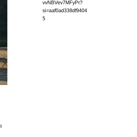
vvNBVev7MFyPr?
si=aaf0ad338df9404
5
’s