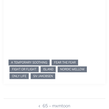
A TEMPORARY SOOTHING
FEAR THE FEAR
FIGHT OR FLIGHT
ISLAND
NORDIC MELLOW
ONLY LIFE
SIV JAKOBSEN
Beitragsnavigation
65 – mxmtoon