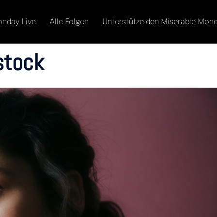
onday Live
Alle Folgen
Unterstütze den Miserable Mon
tock